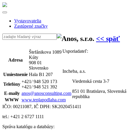
Vystavovatelia
Zastúpené značky
Anos, s.r.o.
<< späť
Usporiadateľ:
Štefánikova 1089
Kúty
Adresa
908 01
Slovensko
Incheba, a.s.
Umiestnenie
Hala B1 207
Viedenská cesta 3-7
+421/ 948 520 173
Telefóny
+421/ 948 521 392
851 01 Bratislava, Slovenská
E-maily
anos@anosconsulting.com
republika
WWW
www.teplapodlaha.com
IČO: 00211087, IČ DPH: SK2020451411
tel.: +421 2 6727 1111
Správa katalógu a databázy: